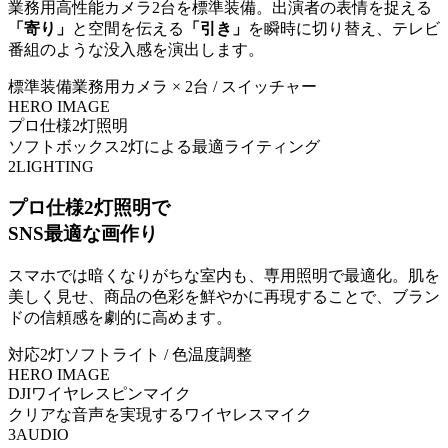
業務用高性能カメラ2台を標準装備。出演者の表情を捉える
「寄り」
と空間を伝える
「引き」
を瞬時に切り替え、テレビ
番組のような没入感を演出します。
標準装備
業務用カメラ × 2台 / スイッチャー
HERO IMAGE
プロ仕様2灯照明
ソフトボックス2灯による最適ライティング
2
LIGHTING
プロ仕様2灯照明で
SNS最適な画作り
スマホでは暗くなりがちな室内も、専用照明で最適化。肌を
美しく見せ、商品の色彩を鮮やかに再現することで、ブラン
ドの信頼感を劇的に高めます。
対応
2灯ソフトライト / 色温度調整
HERO IMAGE
DJIワイヤレスピンマイク
クリアな音声を実現するワイヤレスマイク
3
AUDIO