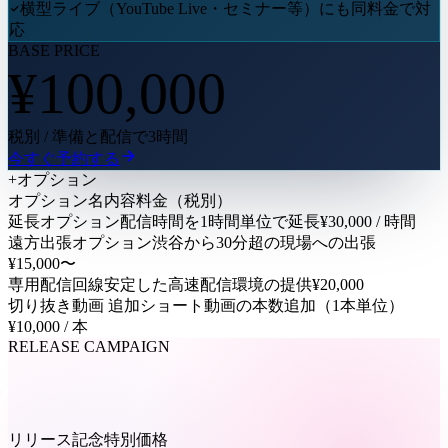
横型ライブ（YouTube Live・セミナー等）にも同料金で対
応
BASE PRICE
¥
100,000
税別 / 準備と配信で3時間
今すぐ予約する
+
オプション
オプション名
内容
料金（税別）
延長オプション
配信時間を1時間単位で延長
¥30,000 / 時間
遠方出張オプション
渋谷から30分超の現場への出張
¥15,000〜
専用配信回線
安定した高速配信環境の提供
¥20,000
切り抜き動画 追加
ショート動画の本数追加（1本単位）
¥10,000 / 本
RELEASE CAMPAIGN
50
% OFF
リリース記念特別価格