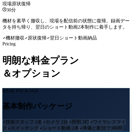
現場原状復帰
30分
機材を素早く撤収し、現場を配信前の状態に復帰。録画デー
タを持ち帰り、翌日のショート動画2本制作に着手します。
機材撤収
原状復帰
翌日ショート動画納品
Pricing
明朗な料金プラン
＆オプション
BASE PACKAGE
基本制作パッケージ
技術スタッフ 2名
カメラ 2台
照明 2灯
ワイヤレスマイ
ク
スイッチング
ショート動画 2本
準備と配信で3時間