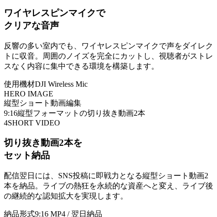
ワイヤレスピンマイクで
クリアな音声
反響の多い室内でも、ワイヤレスピンマイクで声をダイレク
トに収音。周囲のノイズを完全にカットし、視聴者がストレ
スなく内容に集中できる環境を構築します。
使用機材
DJI Wireless Mic
HERO IMAGE
縦型ショート動画編集
9:16縦型フォーマットの切り抜き動画2本
4
SHORT VIDEO
切り抜き動画2本を
セット納品
配信翌日には、SNS投稿に即戦力となる縦型ショート動画2
本を納品。ライブの熱狂を永続的な資産へと変え、ライブ後
の継続的な認知拡大を実現します。
納品形式
9:16 MP4 / 翌日納品