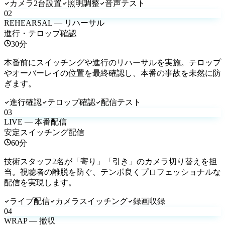
カメラ2台設置
照明調整
音声テスト
02
REHEARSAL — リハーサル
進行・テロップ確認
30分
本番前にスイッチングや進行のリハーサルを実施。テロップ
やオーバーレイの位置を最終確認し、本番の事故を未然に防
ぎます。
進行確認
テロップ確認
配信テスト
03
LIVE — 本番配信
安定スイッチング配信
60分
技術スタッフ2名が「寄り」「引き」のカメラ切り替えを担
当。視聴者の離脱を防ぐ、テンポ良くプロフェッショナルな
配信を実現します。
ライブ配信
カメラスイッチング
録画収録
04
WRAP — 撤収